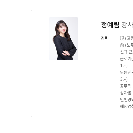
정예림
강
경력
現) 
前) 노
신규 
근로기준
1.~)
노동인권
3.~)
공무직 
성차별 
인천광역
해양경