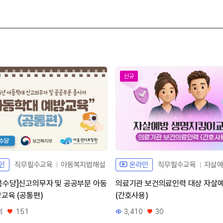
신규
인
직무필수교육
아동복지법해설
온라인
직무필수교육
자살
봄수당]신고의무자 및 공공부문 아동
의료기관 보건의료인력 대상 자살
교육 (공통편)
(간호사용)
회
151
3,410
30
좋아요
조회수
좋아요