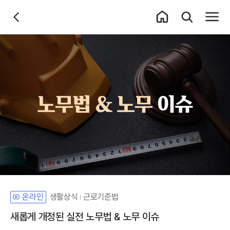
홈 이동
통합검색 레이어
전체메
뒤로가기
생활상식
근로기준법
온라인
새롭게 개정된 실전 노무법 & 노무 이슈