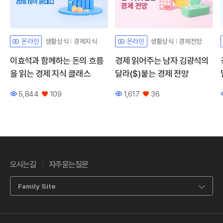
생활상식
경제지식
생활상식
경제전망
온라인
온라인
이효석과 함께하는 돈의 흐름
경제 읽어주는 남자 김광석의
을 읽는 경제 지식 클래스
달라($)붙는 경제 전망
5,844
109
1,617
36
조회수
좋아요
조회수
좋아요
오시는길
자주묻는질문
Family Site