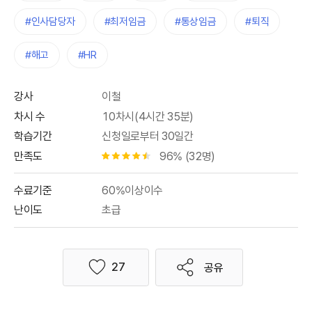
#인사담당자
#최저임금
#통상임금
#퇴직
#해고
#HR
강사
이철
차시 수
10차시(4시간 35분)
학습기간
신청일로부터 30일간
만족도
96% (32명)
별점 4.5개
수료기준
60%이상이수
난이도
초급
27
공유
좋아요