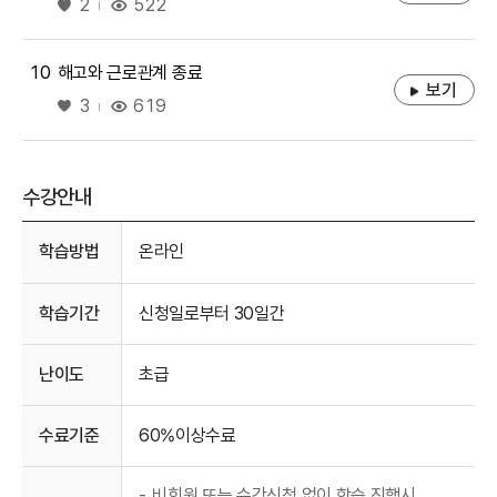
좋아요
522
2
10
해고와 근로관계 종료
보기
좋아요
619
3
수강안내
수강안내
학습방법
온라인
학습기간
신청일로부터 30일간
난이도
초급
수료기준
60%이상수료
-
비회원 또는 수강신청 없이 학습 진행시