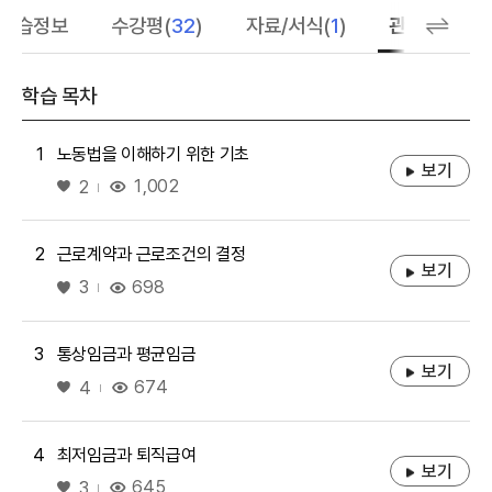
학습정보
수강평(
32
)
자료/서식(
1
)
관련 추천 학
학습 목차
1
노동법을 이해하기 위한 기초
보기
좋아요
1,002
2
2
근로계약과 근로조건의 결정
보기
좋아요
698
3
3
통상임금과 평균임금
보기
좋아요
674
4
4
최저임금과 퇴직급여
보기
좋아요
645
3