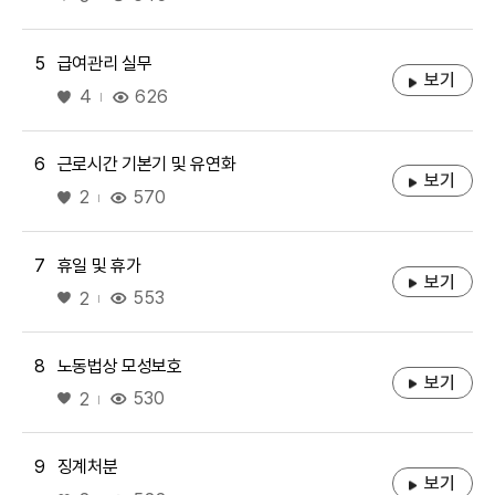
5
급여관리 실무
보기
좋아요
626
4
6
근로시간 기본기 및 유연화
보기
좋아요
570
2
7
휴일 및 휴가
보기
좋아요
553
2
8
노동법상 모성보호
보기
좋아요
530
2
9
징계처분
보기