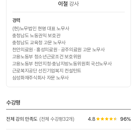
이철
강사
경력
(현)노무법인 현명 대표 노무사
충청남도 노동권익 보호관
충청남도 교육청 고문 노무사
천안의료원 · 홍성의료원 · 공주의료원 고문 노무사
고용노동부 청소년근로조건 보호위원
고용노동부 천안지청·충남지방노동위원회 국선노무사
근로복지공단 선진기업복지 컨설턴트
삼성화재주식회사 자문 노무사
수강평
별점 백
전체 강의 만족도
(전체 수강평32개)
4.8
96%
별점 4.5개