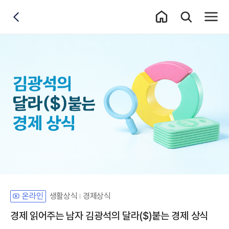
홈 이동
통합검색 레이어
전체메
뒤로가기
생활상식
경제상식
온라인
경제 읽어주는 남자 김광석의 달라($)붙는 경제 상식