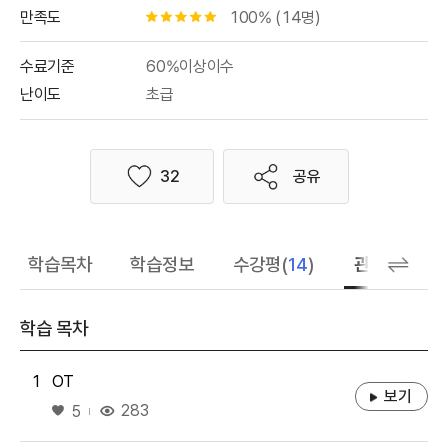
만족도
100% (14명)
별점 0.5개
수료기준
60%이상이수
난이도
초급
32
공유
좋아요
학습목차
학습정보
수강평(
14
)
관련 추천 학
학습 목차
1
OT
보기
좋아요
283
5