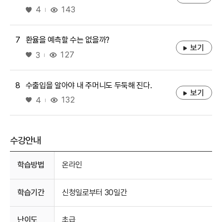
좋아요
143
4
7
환율을 예측할 수는 없을까?
보기
좋아요
127
3
8
수출입을 알아야 내 주머니도 두둑해 진다.
보기
좋아요
132
4
수강안내
수강안내
학습방법
온라인
학습기간
신청일로부터 30일간
난이도
초급