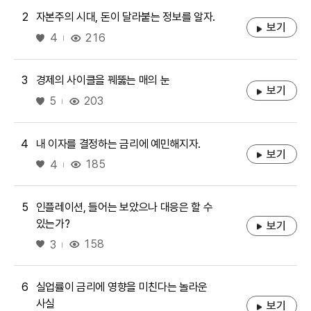
2
자본주의 시대, 돈이 달라붙는 정보를 알자.
보기
좋아요
216
4
3
경제의 사이클을 꿰뚫는 매의 눈
보기
좋아요
203
5
4
내 이자를 결정하는 금리에 예민해지자.
보기
좋아요
185
4
5
인플레이션, 들어는 보았으나 대응은 할 수
있는가?
보기
좋아요
158
3
6
실업률이 금리에 영향을 미친다는 놀라운
사실
보기