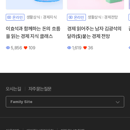
생활상식
경제지식
생활상식
경제전망
온라인
온라인
이효석과 함께하는 돈의 흐름
경제 읽어주는 남자 김광석의
을 읽는 경제 지식 클래스
달라($)붙는 경제 전망
5,856
109
1,619
36
조회수
좋아요
조회수
좋아요
오시는길
자주묻는질문
Family Site