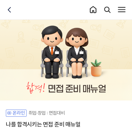
홈 이동
통합검색 레이어
전체메
뒤로가기
취업·창업
면접대비
온라인
나를 합격시키는 면접 준비 매뉴얼