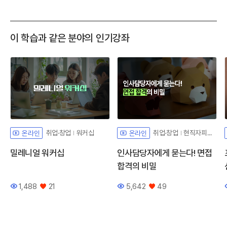
이 학습과 같은 분야의 인기강좌
취업·창업
워커십
취업·창업
현직자피드백
온라인
온라인
밀레니얼 워커십
인사담당자에게 묻는다! 면접
합격의 비밀
1,488
21
5,642
49
조회수
좋아요
조회수
좋아요