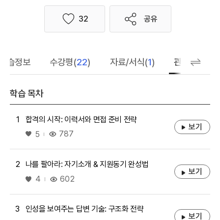
32
공유
좋아요
학습정보
수강평(
22
)
자료/서식(
1
)
관련 추천 학
학습 목차
1
합격의 시작: 이력서와 면접 준비 전략
보기
좋아요
787
5
2
나를 팔아라: 자기소개 & 지원동기 완성법
보기
좋아요
602
4
3
인성을 보여주는 답변 기술: 구조화 전략
보기