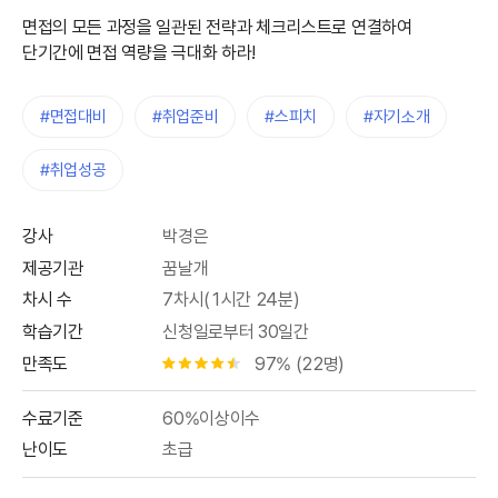
면접의 모든 과정을 일관된 전략과 체크리스트로 연결하여
단기간에 면접 역량을 극대화 하라!
#면접대비
#취업준비
#스피치
#자기소개
#취업성공
강사
박경은
제공기관
꿈날개
차시 수
7차시(1시간 24분)
학습기간
신청일로부터 30일간
만족도
97% (22명)
별점 4.5개
수료기준
60%이상이수
난이도
초급