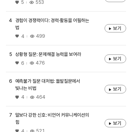
좋아요
553
5
4
경험이 경쟁력이다: 경력·활동을 어필하는
법
보기
좋아요
499
4
5
상황형 질문: 문제해결 능력을 보여라
보기
좋아요
476
6
6
예측불가 질문 대처법: 돌발질문에서
빛나는 비법
보기
좋아요
464
4
7
말보다 강한 신호: 비언어 커뮤니케이션의
힘
보기
좋아요
521
4