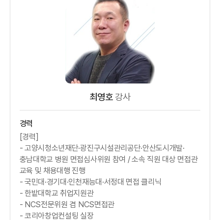
최영호
강사
경력
[경력]
- 고양시청소년재단·광진구시설관리공단·안산도시개발·
충남대학교 병원 면접심사위원 참여 / 소속 직원 대상 면접관
교육 및 채용대행 진행
- 국민대·경기대·인천재능대·서정대 면접 클리닉
- 한밭대학교 취업지원관
- NCS전문위원 겸 NCS면접관
- 코리아창업컨설팅 실장