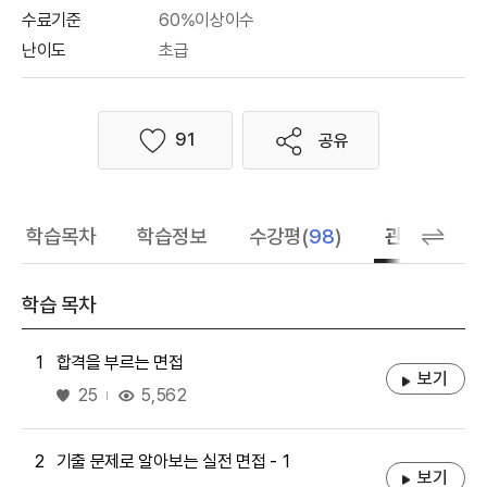
수료기준
60%이상이수
난이도
초급
91
공유
좋아요
학습목차
학습정보
수강평(
98
)
관련 추천 학
학습 목차
1
합격을 부르는 면접
보기
좋아요
5,562
25
2
기출 문제로 알아보는 실전 면접 - 1
보기