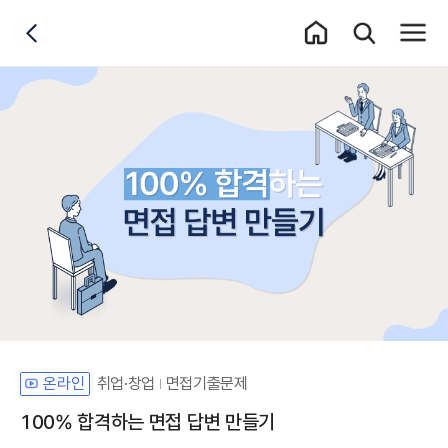
홈 이동
통합검색 레이어
전체메
뒤로가기
취업·창업
면접기출문제
온라인
100% 합격하는 면접 답변 만들기