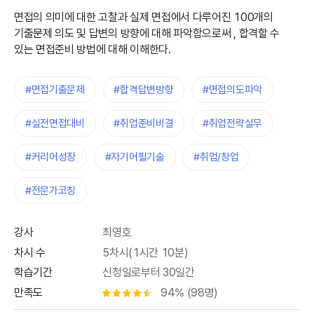
면접의 의미에 대한 고찰과 실제 면접에서 다루어진 100개의
기출문제 의도 및 답변의 방향에 대해 파악함으로써 , 합격할 수
있는 면접준비 방법에 대해 이해한다.
#면접기출문제
#합격답변방향
#면접의도파악
#실전면접대비
#취업준비비결
#취업전략실무
#커리어성장
#자기어필기술
#취업/창업
#전문가코칭
강사
최영호
차시 수
5차시(1시간 10분)
학습기간
신청일로부터 30일간
만족도
94% (98명)
별점 4.5개