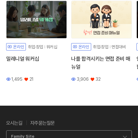
취업·창업
워커십
취업·창업
면접대비
온라인
온라인
밀레니얼 워커십
나를 합격시키는 면접 준비 매
뉴얼
1,495
21
3,906
32
조회수
좋아요
조회수
좋아요
오시는길
자주묻는질문
Family Site